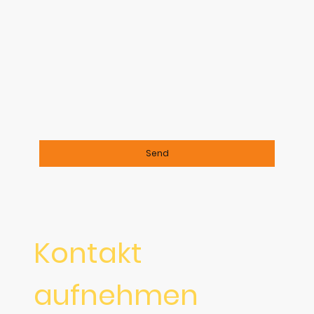
Ich bin damit einverstanden, dass diese Daten
zum Zwecke der Kontaktaufnahme gespeichert
und verarbeitet werden. Mir ist bekannt, dass
ich meine Einwilligung jederzeit widerrufen
kann.
*
Bitte füllen Sie alle erforderlichen Felder aus.
Send
Kontakt
aufnehmen