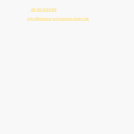
Telefon:
49 1604123169
E-Mail:
info@vespa-schuppen-behr.de
Adresse: Beilngries, 92339, Germany
92339 Beilngries, Deutschland