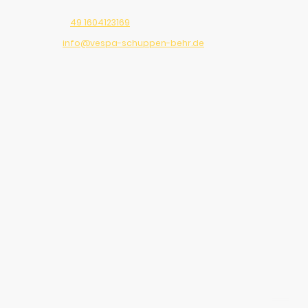
Telefon:
49 1604123169
E-Mail:
info@vespa-schuppen-behr.de
Adresse: Beilngries, 92339, Germany
92339 Beilngries, Deutschland