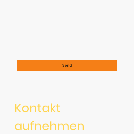
Ich bin damit einverstanden, dass diese Daten
zum Zwecke der Kontaktaufnahme gespeichert
und verarbeitet werden. Mir ist bekannt, dass
ich meine Einwilligung jederzeit widerrufen
kann.
*
Bitte füllen Sie alle erforderlichen Felder aus.
Send
Kontakt
aufnehmen