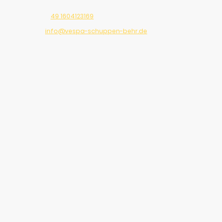
Telefon:
49 1604123169
E-Mail:
info@vespa-schuppen-behr.de
Adresse: Beilngries, 92339, Germany
92339 Beilngries, Deutschland