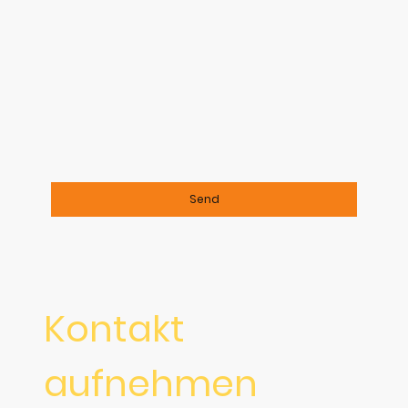
Ich bin damit einverstanden, dass diese Daten
zum Zwecke der Kontaktaufnahme gespeichert
und verarbeitet werden. Mir ist bekannt, dass
ich meine Einwilligung jederzeit widerrufen
kann.
*
Bitte füllen Sie alle erforderlichen Felder aus.
Send
Kontakt
aufnehmen