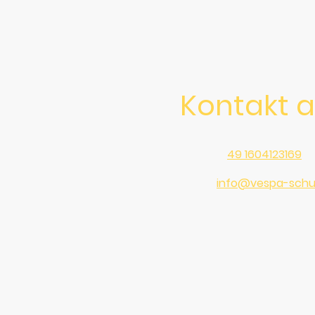
Kontakt 
Telefon:
49 1604123169
E-Mail:
info@vespa-schu
Adresse: Beilngries, 923