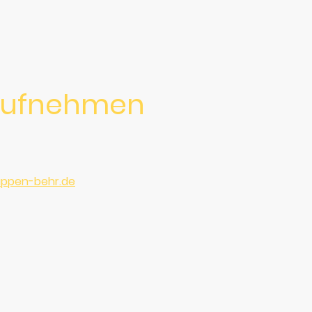
aufnehmen
ppen-behr.de
39, Germany