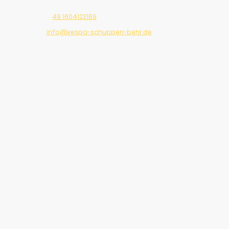
Telefon:
49 1604123169
E-Mail:
info@vespa-schuppen-behr.de
Adresse: Beilngries, 92339, Germany
92339 Beilngries, Deutschland