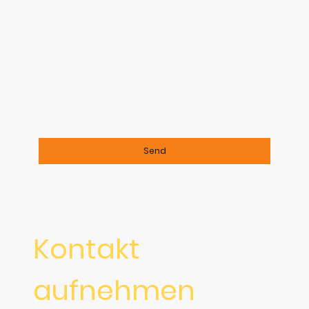
Ich bin damit einverstanden, dass diese Daten
zum Zwecke der Kontaktaufnahme gespeichert
und verarbeitet werden. Mir ist bekannt, dass
ich meine Einwilligung jederzeit widerrufen
kann.
*
Bitte füllen Sie alle erforderlichen Felder aus.
Send
Kontakt
aufnehmen